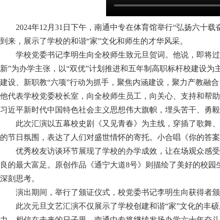
2024年12月31日下午，南通中专在体育馆举行“弘扬六
到来，展示了学校的和谐“家”文化和师生的才华风采。
学校党委书记李明生向全校师生致元旦贺词。他说，即将过去
新”为办学主张，以“双优”计划推进和五年制高职标杆校建设为
建设、新职教“六项”行动为抓手，聚焦内涵建设，聚力产教融合
他代表学校党委校长室，向全校师生员工，向关心、支持和帮助
习近平新时代中国特色社会主义思想伟大旗帜，埋头苦干、勇毅前
此次汇演以五幕校史剧《又见青春》为主线，穿插了歌舞、
的节日氛围，表达了人们对盛世情怀的寄托。小合唱《你的答案
优秀校友访谈环节展现了学校的办学成效，让在场观众感受
良的最大富足。原创作品《通宁大道8号》则描绘了美好的校园
深刻思考。
演出期间，举行了颁证仪式，校党委书记李明生向获得者颁
此次元旦文艺汇演不仅展示了学校创建和谐“家”文化的丰硕
力。相信在未来的日子里，南通中专将继续发扬办学六十年奋斗